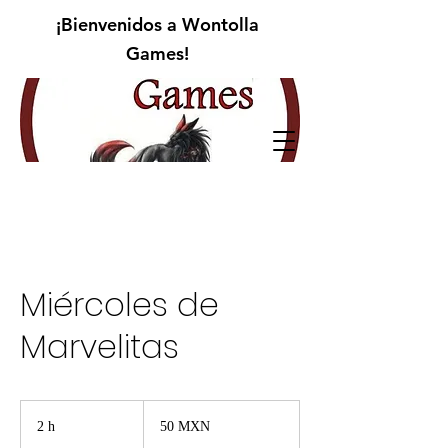
¡Bienvenidos a Wontolla
Games!
Miércoles de
Marvelitas
50
pesos
2 h
2
50 MXN
mexicanos