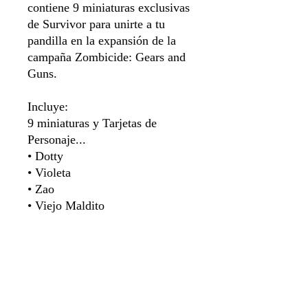
contiene 9 miniaturas exclusivas
de Survivor para unirte a tu
pandilla en la expansión de la
campaña Zombicide: Gears and
Guns.
Incluye:
9 miniaturas y Tarjetas de
Personaje...
• Dotty
• Violeta
• Zao
• Viejo Maldito
• Calvin
• Doc Umber
• Jeans
• Ojos de Serpiente
• Lord Forsaken