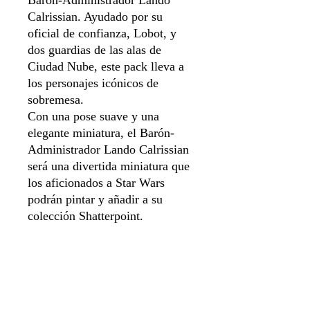
Barón-Administrador Lando
Calrissian. Ayudado por su
oficial de confianza, Lobot, y
dos guardias de las alas de
Ciudad Nube, este pack lleva a
los personajes icónicos de
sobremesa.
Con una pose suave y una
elegante miniatura, el Barón-
Administrador Lando Calrissian
será una divertida miniatura que
los aficionados a Star Wars
podrán pintar y añadir a su
colección Shatterpoint.
Contenido:
4 Miniaturas
4 peanas de 40 mm
3 cartas de estadísticas
3 Cartas de Postura