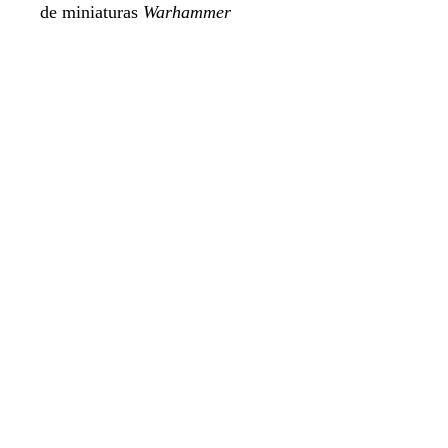
de miniaturas
Warhammer
Underworlds
, manteniendo el
ritmo rápido y estratégico que lo
caracteriza. Ideal para jugadores
que buscan nuevas formas de
jugar y expandir su experiencia.
Idioma Español
CONTIENE ACRILICOS
Sistema de apartado
Aviso de privacidad