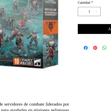
Cantidad
*
A
de servidores de combate liderados por
para ayudarles en misiones peligrosas