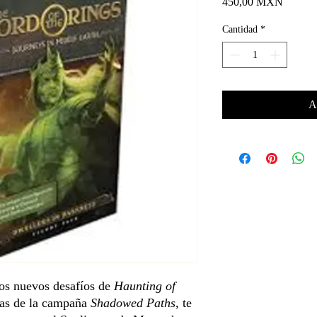
Precio
450,00 MXN
Cantidad
*
A
los nuevos desafíos de
Haunting of
bas de la campaña
Shadowed Paths
, te