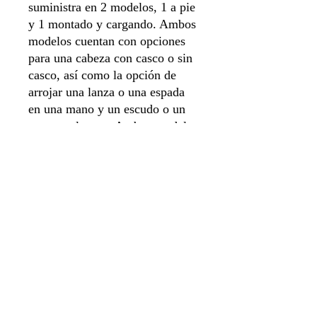
suministra en 2 modelos, 1 a pie
y 1 montado y cargando. Ambos
modelos cuentan con opciones
para una cabeza con casco o sin
casco, así como la opción de
arrojar una lanza o una espada
en una mano y un escudo o un
casco en la otra. Ambos modelos
están vestidos con armadura
pesada, y el caballo puede
montarse sin armadura o con
una cota de malla a escala.
Este kit consta de 27
componentes y se suministra con
1 peana redonda Citadel de 40
mm y 1 peana redonda Citadel
de 25 mm.