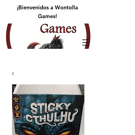
¡Bienvenidos a Wontolla
Games!