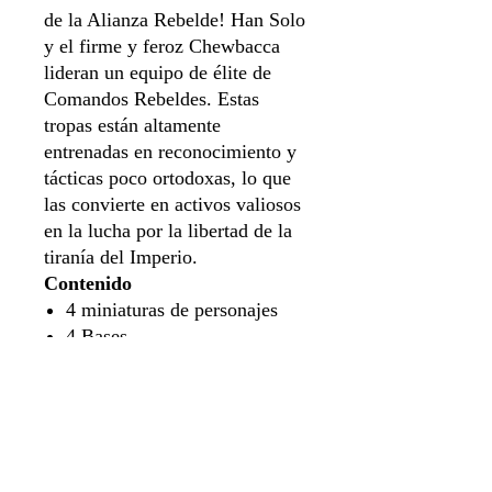
de la Alianza Rebelde! Han Solo
y el firme y feroz Chewbacca
lideran un equipo de élite de
Comandos Rebeldes. Estas
tropas están altamente
entrenadas en reconocimiento y
tácticas poco ortodoxas, lo que
las convierte en activos valiosos
en la lucha por la libertad de la
tiranía del Imperio.
Contenido
4 miniaturas de personajes
4 Bases
3 tarjetas de estadísticas de
personajes
3 cartas de postura
3 Tarjetas de pedido
1 Hoja de reglas