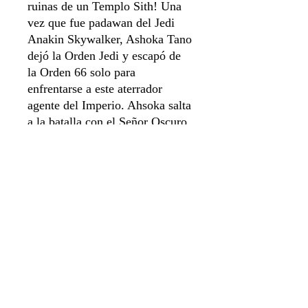
ruinas de un Templo Sith! Una
vez que fue padawan del Jedi
Anakin Skywalker, Ashoka Tano
dejó la Orden Jedi y escapó de
la Orden 66 solo para
enfrentarse a este aterrador
agente del Imperio. Ahsoka salta
a la batalla con el Señor Oscuro
de los Sith, jurando vengar a su
maestro y poner fin a la
amenaza de Vader a la galaxia.
Sistema de apartado
Aviso de privacidad