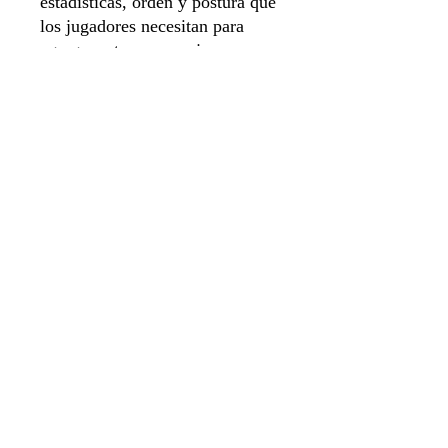
estadísticas, orden y postura que
los jugadores necesitan para
agregar estos personajes a sus
escuadrones.
Contenido
4 miniaturas
3 tarjetas de estadísticas de
unidad
Tarjetas de pedido de 3 unidades
Tarjetas de postura de 3
unidades
Sistema de apartado
Aviso de privacidad