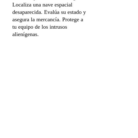
Localiza una nave espacial
desaparecida. Evalúa su estado y
asegura la mercancía. Protege a
tu equipo de los intrusos
alienígenas.
Idioma Español
Número de jugadores 1 a 4
Sistema de apartado
Aviso de privacidad
Envíos y Devoluciones