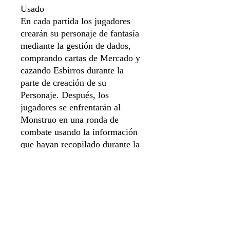
Usado
En cada partida los jugadores
crearán su personaje de fantasía
mediante la gestión de dados,
comprando cartas de Mercado y
cazando Esbirros durante la
parte de creación de su
Personaje. Después, los
jugadores se enfrentarán al
Monstruo en una ronda de
combate usando la información
que hayan recopilado durante la
partida. Consigue ganar más
Estrellas de Reputación creando
el mejor héroe e infligiendo más
daño al Monstruo para ser
declarado ganador!