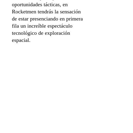
oportunidades tácticas, en
Rocketmen tendrás la sensación
de estar presenciando en primera
fila un increíble espectáculo
tecnológico de exploración
espacial.
Idioma Español
Número de jugadores 1 a 4
Duración de juego 60 min
Sistema de apartado
Aviso de privacidad