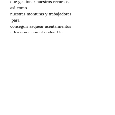
que gestionar nuestros recursos,
así como
nuestras monturas y trabajadores
para
conseguir saquear asentamientos
y hacernos con el poder. Un
magnífico eurogame de gestión
y conquista.
Sistema de apartado
Aviso de privacidad
Envíos y Devoluciones