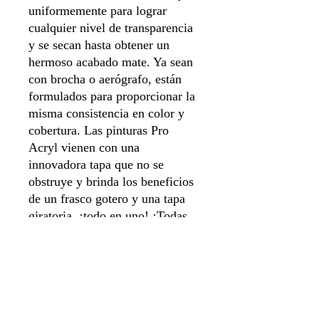
uniformemente para lograr
cualquier nivel de transparencia
y se secan hasta obtener un
hermoso acabado mate. Ya sean
con brocha o aerógrafo, están
formulados para proporcionar la
misma consistencia en color y
cobertura. Las pinturas Pro
Acryl vienen con una
innovadora tapa que no se
obstruye y brinda los beneficios
de un frasco gotero y una tapa
giratoria, ¡todo en uno! ¡Todas
las pinturas vienen cargadas con
nuestros agitadores de vidrio
exclusivos y están selladas para
mayor frescura!
22ml de pintura por botella.