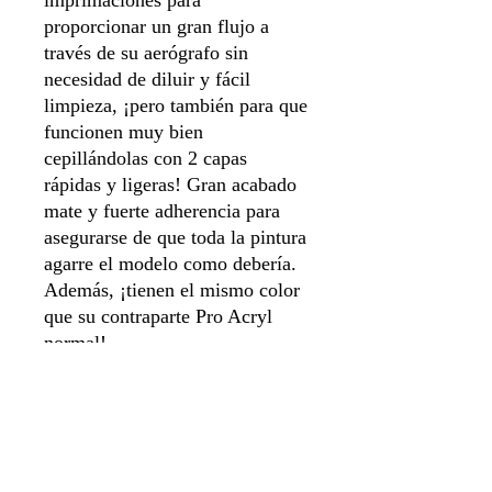
imprimaciones para
proporcionar un gran flujo a
través de su aerógrafo sin
necesidad de diluir y fácil
limpieza, ¡pero también para que
funcionen muy bien
cepillándolas con 2 capas
rápidas y ligeras! Gran acabado
mate y fuerte adherencia para
asegurarse de que toda la pintura
agarre el modelo como debería.
Además, ¡tienen el mismo color
que su contraparte Pro Acryl
normal!
Botella de 120ml.
Asegúrate de dejar que la
imprimación se cure por
completo para obtener mejores
resultados.