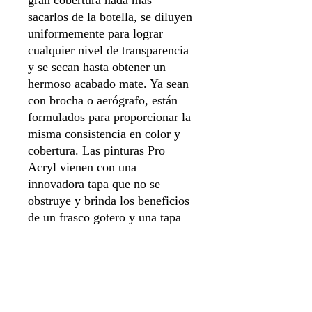
gran cobertura nada más
sacarlos de la botella, se diluyen
uniformemente para lograr
cualquier nivel de transparencia
y se secan hasta obtener un
hermoso acabado mate. Ya sean
con brocha o aerógrafo, están
formulados para proporcionar la
misma consistencia en color y
cobertura. Las pinturas Pro
Acryl vienen con una
innovadora tapa que no se
obstruye y brinda los beneficios
de un frasco gotero y una tapa
giratoria, ¡todo en uno! ¡Todas
las pinturas vienen cargadas con
nuestros agitadores de vidrio
exclusivos y están selladas para
mayor frescura!