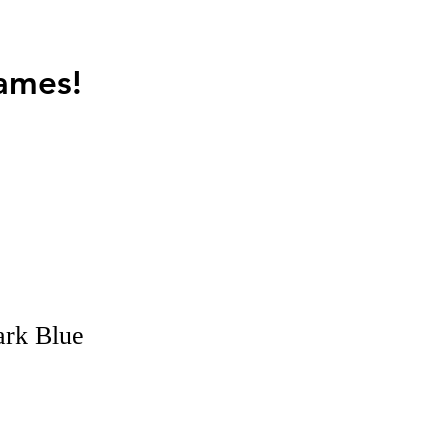
ames!
ark Blue