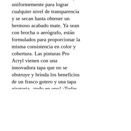
uniformemente para lograr
cualquier nivel de transparencia
y se secan hasta obtener un
hermoso acabado mate. Ya sean
con brocha o aerógrafo, están
formulados para proporcionar la
misma consistencia en color y
cobertura. Las pinturas Pro
Acryl vienen con una
innovadora tapa que no se
obstruye y brinda los beneficios
de un frasco gotero y una tapa
giratoria, ¡todo en uno! ¡Todas
las pinturas vienen cargadas con
nuestros agitadores de vidrio
exclusivos y están selladas para
mayor frescura!
22ml de pintura por botella.