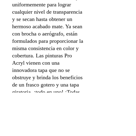
uniformemente para lograr
cualquier nivel de transparencia
y se secan hasta obtener un
hermoso acabado mate. Ya sean
con brocha o aerógrafo, están
formulados para proporcionar la
misma consistencia en color y
cobertura. Las pinturas Pro
Acryl vienen con una
innovadora tapa que no se
obstruye y brinda los beneficios
de un frasco gotero y una tapa
giratoria, ¡todo en uno! ¡Todas
las pinturas vienen cargadas con
nuestros agitadores de vidrio
exclusivos y están selladas para
mayor frescura!
22ml de pintura por botella.