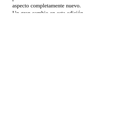
aspecto completamente nuevo.
Un gran cambio en esta edición
respecto al juego base es que
solo hay tres cartas de palabras
en juego, independientemente
del número de jugadores, lo que
te permite entrar en cada ronda
más rápido ya que no tienes que
leer tantas palabras para adivinar
quién puede estar robando qué.
Sistema de apartado
Aviso de privacidad