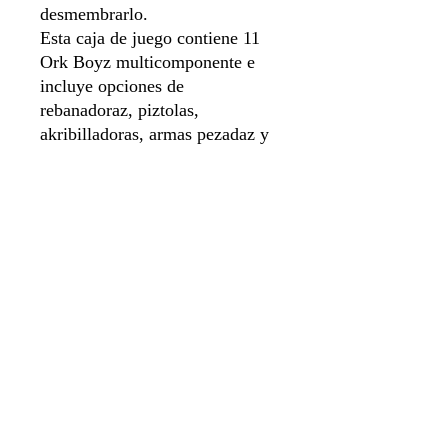
desmembrarlo.
Esta caja de juego contiene 11
Ork Boyz multicomponente e
incluye opciones de
rebanadoraz, piztolas,
akribilladoras, armas pezadaz y
granadaz de mano. Las
miniaturas se suministran con
peanas redondas de 32 mm.
Sistema de apartado
Aviso de privacidad