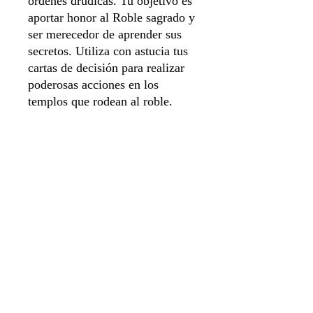
órdenes drúdicas. Tu objetivo es
aportar honor al Roble sagrado y
ser merecedor de aprender sus
secretos. Utiliza con astucia tus
cartas de decisión para realizar
poderosas acciones en los
templos que rodean al roble.
Idioma Español
Número de jugadores 1 a 4
Duración del juego 90 minutos
Sistema de apartado
Aviso de privacidad