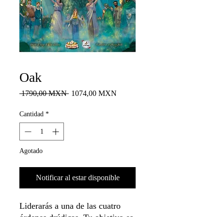
Oak
Precio
Precio
 1790,00 MXN 
1074,00 MXN
de
oferta
Cantidad
*
Agotado
Notificar al estar disponible
Liderarás a una de las cuatro