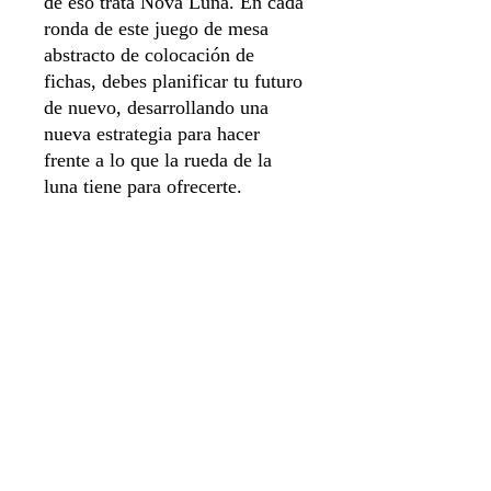
de eso trata Nova Luna. En cada
ronda de este juego de mesa
abstracto de colocación de
fichas, debes planificar tu futuro
de nuevo, desarrollando una
nueva estrategia para hacer
frente a lo que la rueda de la
luna tiene para ofrecerte.
Idioma Español
Número de jugadores 1 a 4
Duración de juego 30 min
Sistema de apartado
Aviso de privacidad