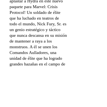
aplastar a Hydra en este nuevo
paquete para Marvel: Crisis
Protocol! Un soldado de élite
que ha luchado en teatros de
todo el mundo, Nick Fury, Sr. es
un genio estratégico y táctico
que nunca descansa en su misión
de mantener a raya a los
monstruos. A él se unen los
Comandos Aulladores, una
unidad de élite que ha logrado
grandes hazañas en el campo de
batalla. Operando juntos como
una sola miniatura, están listos
para asumir las misiones más
difíciles, independientemente de
los desafíos que enfrenten.