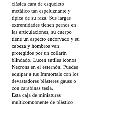
clásica cara de esqueleto
metálico tan espeluznante y
típica de su raza. Sus largas
extremidades tienen pernos en
las articulaciones, su cuerpo
tiene un aspecto encorvado y su
cabeza y hombros van
protegidos por un collarín
blindado. Lucen sutiles iconos
Necrons en el esternón. Puedes
equipar a tus Immortals con los
devastadores blásteres gauss o
con carabinas tesla.
Esta caja de miniaturas
multicomponente de plástico
contiene 80 piezas, dos hojas de
calcomanías Necron y cinco
peanas redondas Citadel de 32
mm, con las que montar cinco