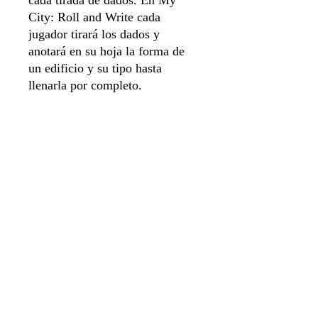
cada tirada de dados. En My
City: Roll and Write cada
jugador tirará los dados y
anotará en su hoja la forma de
un edificio y su tipo hasta
llenarla por completo.
Idioma Español
Número de jugadores 2 a 5
Duración de juego 60 min
Sistema de apartado
Aviso de privacidad