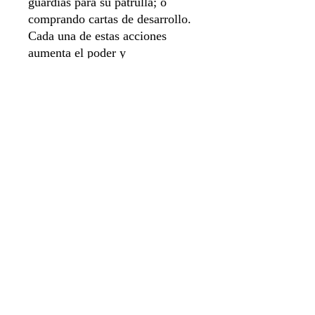
guardias para su patrulla; o
comprando cartas de desarrollo.
Cada una de estas acciones
aumenta el poder y
reconocimiento de los jugadores
mediante puntos de victoria. El
objetivo de los jugadores será el
mismo que el del Catan original;
el primer jugador en obtener 10
Puntos de victoria gana el juego
y se convierte en el Lord
Comandante de la Guardia
Nocturna.
Sistema de apartado