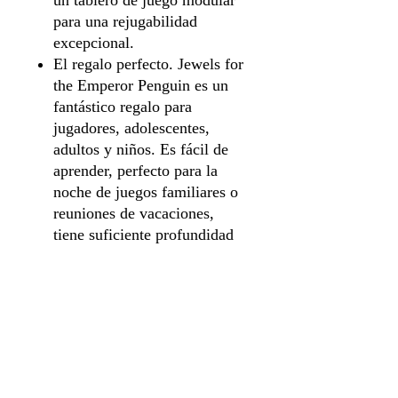
un tablero de juego modular
para una rejugabilidad
excepcional.
El regalo perfecto. Jewels for
the Emperor Penguin es un
fantástico regalo para
jugadores, adolescentes,
adultos y niños. Es fácil de
aprender, perfecto para la
noche de juegos familiares o
reuniones de vacaciones,
tiene suficiente profundidad
para ser reproducido una y
otra vez, y a todos les
encantarán estos adorables
pingüinos y sus gemas
brillantes
A LEFT JUSTIFIED
STUDIO, CREEMOS que los