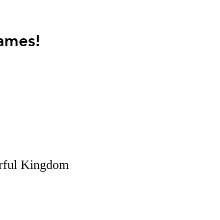
ames!
erful Kingdom