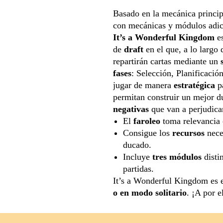
Basado en la mecánica princi
con mecánicas y módulos adic
It’s a Wonderful Kingdom
es
de
draft
en el que, a lo largo
repartirán cartas mediante un
fases
: Selección, Planificaci
jugar de manera
estratégica
pa
permitan construir un mejor d
negativas
que van a perjudicar
El
faroleo
toma relevancia e
Consigue los
recursos
nece
ducado.
Incluye
tres módulos
disti
partidas.
It’s a Wonderful Kingdom es e
o en modo solitario
. ¡A por e