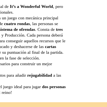
pal de
It’s a Wonderful World
, pero
ionales.
 un juego con mecánica principal
 de
cuatro rondas
, las personas se
sistema de ofrendas
. Consta de
tres
ón y Producción. Cada persona deberá
ra conseguir aquellos recursos que le
ucado y deshacerse de las
cartas
 su puntuación al final de la partida.
n la fase de selección.
sarios para construir un mejor
ntos para añadir
rejugabilidad
a las
l juego ideal para jugar
dos personas
l reino!