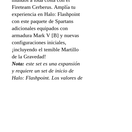
mundos a toda costa con el
Fireteam Cerberus. Amplía tu
experiencia en Halo: Flashpoint
con este paquete de Spartans
adicionales equipados con
armadura Mark V [B] y nuevas
configuraciones iniciales,
¡incluyendo el temible Martillo
de la Gravedad!
Nota:
este set es una expansión
y requiere un set de inicio de
Halo: Flashpoint. Los valores de
puntos más recientes y
equilibrados para todas las
unidades del juego se pueden
encontrar en la aplicación web
Index de Halo: Flashpoint
.