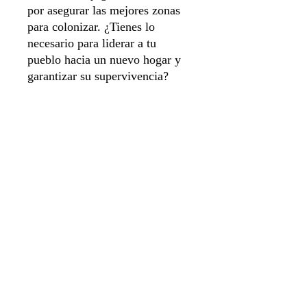
por asegurar las mejores zonas
para colonizar. ¿Tienes lo
necesario para liderar a tu
pueblo hacia un nuevo hogar y
garantizar su supervivencia?
Idioma Español
Número de jugadores 1 a 4
Sistema de apartado
Aviso de privacidad
Envíos y Devoluciones