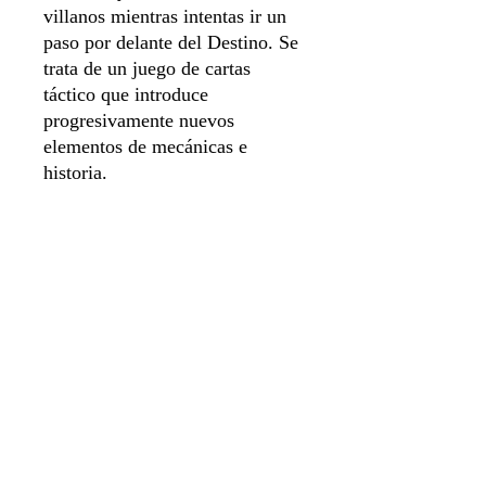
villanos mientras intentas ir un
paso por delante del Destino. Se
trata de un juego de cartas
táctico que introduce
progresivamente nuevos
elementos de mecánicas e
historia.
Idioma Español
Número de jugadores 1 a 2
Duración de juego 20 min
Sistema de apartado
Aviso de privacidad