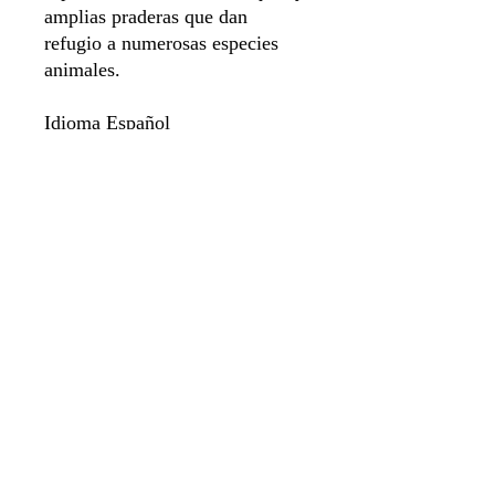
amplias praderas que dan
refugio a numerosas especies
animales.
Idioma Español
Número de jugadores 1 a 4
Duración de juego 60 min
Sistema de apartado
Aviso de privacidad
Envíos y Devoluciones